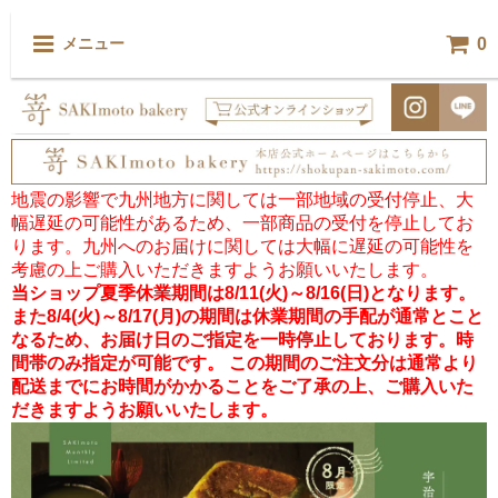
0
メニュー
地震の影響で九州地方に関しては一部地域の受付停止、大
幅遅延の可能性があるため、一部商品の受付を停止してお
ります。九州へのお届けに関しては大幅に遅延の可能性を
考慮の上ご購入いただきますようお願いいたします。
当ショップ夏季休業期間は8/11(火)～8/16(日)となります。
また8/4(火)～8/17(月)の期間は休業期間の手配が通常とこと
なるため、お届け日のご指定を一時停止しております。時
間帯のみ指定が可能です。 この期間のご注文分は通常より
配送までにお時間がかかることをご了承の上、ご購入いた
だきますようお願いいたします。