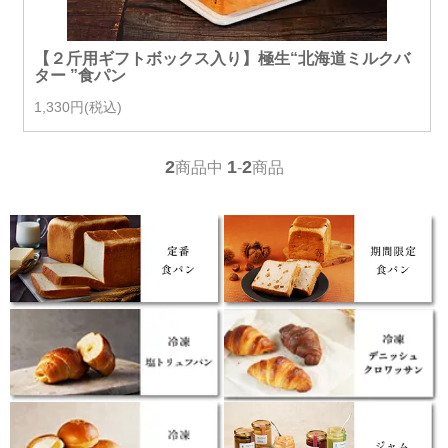
【２斤用ギフトボックス入り】極生“北海道ミルクバ
ター ”食パン
1,330円(税込)
2
1
2
商品中
-
商品