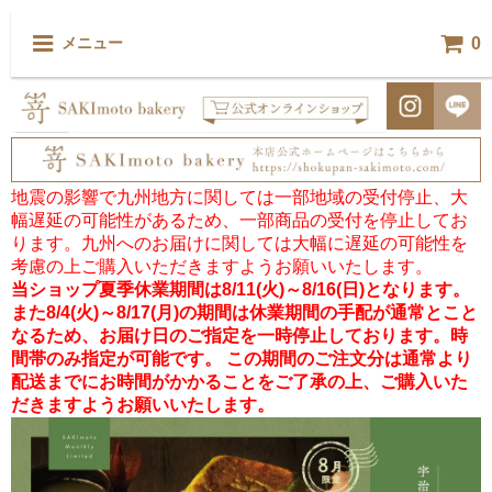
0
メニュー
地震の影響で九州地方に関しては一部地域の受付停止、大
幅遅延の可能性があるため、一部商品の受付を停止してお
ります。九州へのお届けに関しては大幅に遅延の可能性を
考慮の上ご購入いただきますようお願いいたします。
当ショップ夏季休業期間は8/11(火)～8/16(日)となります。
また8/4(火)～8/17(月)の期間は休業期間の手配が通常とこと
なるため、お届け日のご指定を一時停止しております。時
間帯のみ指定が可能です。 この期間のご注文分は通常より
配送までにお時間がかかることをご了承の上、ご購入いた
だきますようお願いいたします。