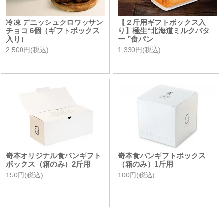
冷凍 デニッシュクロワッサン
【２斤用ギフトボックス入
チョコ 6個（ギフトボックス
り】極生“北海道ミルクバタ
入り）
ー ”食パン
2,500円(税込)
1,330円(税込)
嵜本オリジナル食パンギフト
嵜本食パンギフトボックス
ボックス（箱のみ）2斤用
（箱のみ）1斤用
150円(税込)
100円(税込)