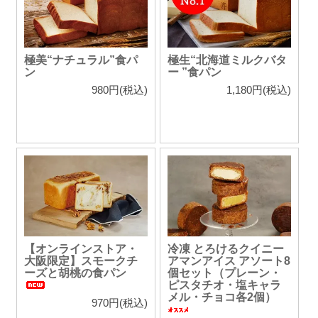
極美“ナチュラル”食パ
極生“北海道ミルクバタ
ン
ー ”食パン
980円(税込)
1,180円(税込)
【オンラインストア・
冷凍 とろけるクイニー
大阪限定】スモークチ
アマンアイス アソート8
ーズと胡桃の食パン
個セット（プレーン・
ピスタチオ・塩キャラ
メル・チョコ各2個）
970円(税込)