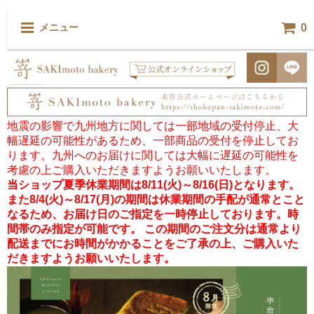
0
メニュー
地震の影響で九州地方に関しては一部地域の受付停止、大
幅遅延の可能性があるため、一部商品の受付を停止してお
ります。九州へのお届けに関しては大幅に遅延の可能性を
考慮の上ご購入いただきますようお願いいたします。
当ショップ夏季休業期間は8/11(火)～8/16(日)となります。
また8/4(火)～8/17(月)の期間は休業期間の手配が通常とこと
なるため、お届け日のご指定を一時停止しております。時
間帯のみ指定が可能です。 この期間のご注文分は通常より
配送までにお時間がかかることをご了承の上、ご購入いた
だきますようお願いいたします。